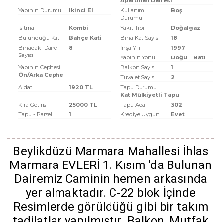
Apartman Dairesi
Yapının Durumu
Ikinci El
Kullanım
Boş
Durumu
Isıtma
Kombi
Yakıt Tipi
Doğalgaz
Bulunduğu Kat
Bahçe Kati
Bina Kat Sayısı
18
Binadaki Daire
8
İnşa Yılı
1997
Sayısı
Yapının Yönü
Doğu
Batı
Yapının Cephesi
Balkon Sayısı
1
Ön/Arka Cephe
Tuvalet Sayısı
2
Aidat
1920 TL
Tapu Durumu
Kat Mülkiyetli Tapu
Kira Getirisi
25000 TL
Tapu Ada
302
Tapu - Parsel
1
Krediye Uygun
Evet
Beylikdüzü Marmara Mahallesi İhlas
Marmara EVLERİ 1. Kısım 'da Bulunan
Dairemiz Caminin hemen arkasında
yer almaktadır. C-22 blok İçinde
Resimlerde görüldüğü gibi bir takım
tadilatlar yapılmıştır. Balkon ,Mutfak