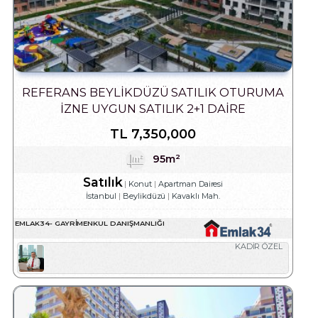
REFERANS BEYLIKDÜZÜ SATILIK OTURUMA
İZNE UYGUN SATILIK 2+1 DAIRE
TL
7,350,000
95m²
Satılık
Konut
Apartman Dairesi
İstanbul
Beylikdüzü
Kavaklı Mah.
EMLAK34- GAYRIMENKUL DANIŞMANLIĞI
KADİR ÖZEL