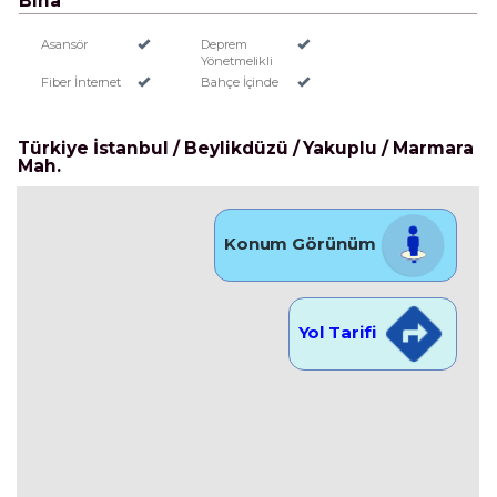
Bina
Asansör
Deprem
Yönetmelikli
Fiber İnternet
Bahçe İçinde
Türkiye İstanbul / Beylikdüzü
/ Yakuplu
/ Marmara
Mah.
Konum Görünüm
Yol Tarifi