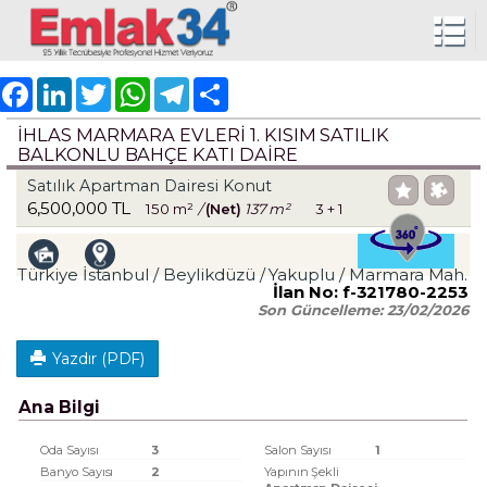
Facebook
LinkedIn
Twitter
WhatsApp
Telegram
Share
İHLAS MARMARA EVLERI 1. KISIM SATILIK
BALKONLU BAHÇE KATI DAIRE
Satılık Apartman Dairesi Konut
6,500,000 TL
150 m²
/
(Net)
137 m²
3 + 1
Türkiye İstanbul / Beylikdüzü
/ Yakuplu
/ Marmara Mah.
İlan No:
f-321780-2253
Son Güncelleme:
23/02/2026
Yazdır (PDF)
Ana Bilgi
Oda Sayısı
3
Salon Sayısı
1
Banyo Sayısı
2
Yapının Şekli