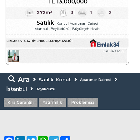
TL
13,000,000
272m²
3
1
2
Satılık
Konut
Apartman Dairesi
İstanbul
Beylikdüzü
Büyükşehir Mah.
EMLAK34- GAYRIMENKUL DANIŞMANLIĞI
KADİR ÖZEL
Ara
Satılık-Konut
Apartman Dairesi
İstanbul
Beylikdüzü
Kira Garantili
Yatırımlık
Problemsiz
Facebook
LinkedIn
Twitter
WhatsApp
Telegram
Share