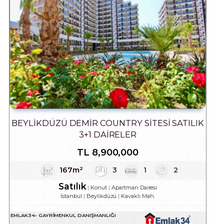
BEYLIKDÜZÜ DEMIR COUNTRY SITESI SATILIK
3+1 DAIRELER
TL
8,900,000
167m²
3
1
2
Satılık
Konut
Apartman Dairesi
İstanbul
Beylikdüzü
Kavaklı Mah.
EMLAK34- GAYRIMENKUL DANIŞMANLIĞI