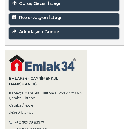
Görüş Gezisi İsteği
Rezervasyon İsteği
Arkadaşına Gönder
EMLAK34- GAYRIMENKUL
DANIŞMANLIĞI
Kabakça Mahallesi Halitpaşa Sokak No:99/15
Çatalca - İstanbul
Çatalca / Köyler
34540 İstanbul
+90 532-586 55 57