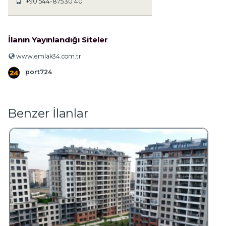
+90 544-875 30 40
İlanın Yayınlandığı Siteler
www.emlak34.com.tr
port724
Benzer İlanlar