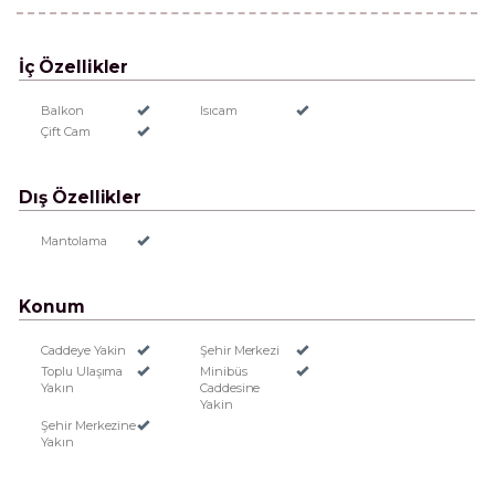
İç Özellikler
Balkon
Isıcam
Çift Cam
Dış Özellikler
Mantolama
Konum
Caddeye Yakin
Şehir Merkezi
Toplu Ulaşıma
Minibüs
Yakın
Caddesine
Yakin
Şehir Merkezine
Yakın