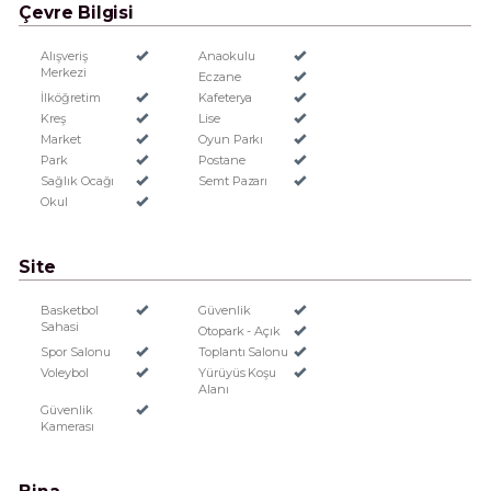
Çevre Bilgisi
Alışveriş
Anaokulu
Merkezi
Eczane
İlköğretim
Kafeterya
Kreş
Lise
Market
Oyun Parkı
Park
Postane
Sağlık Ocağı
Semt Pazarı
Okul
Site
Basketbol
Güvenlik
Sahasi
Otopark - Açık
Spor Salonu
Toplantı Salonu
Voleybol
Yürüyüs Koşu
Alanı
Güvenlik
Kamerası