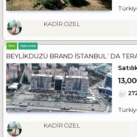
Türkiy
KADİR ÖZEL
Yeni
Yatırımlık
BEYLİKDÜZÜ BRAND İSTANBUL`DA TERAS
Satılı
13,0
27
Türkiy
KADİR ÖZEL