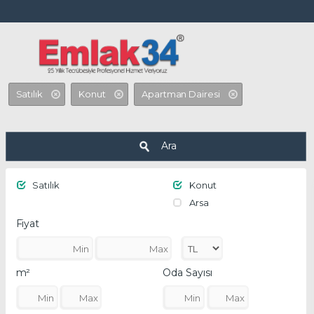
Beylikdüzü, Çatalca, Silivri , Tekirdağ
Satılık
Konut
Apartman Dairesi
Ara
Satılık
Konut
Arsa
Fiyat
m²
Oda Sayısı