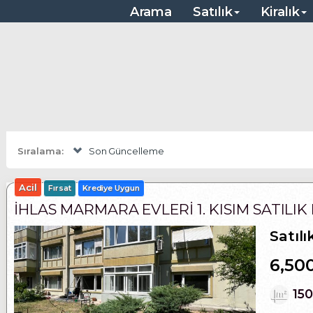
, Çanakkale, Kırklareli Satılık Arsalar
Arama
Satılık
Kiralık
Sıralama:
Son Güncelleme
Acil
Fırsat
Krediye Uygun
İHLAS MARMARA EVLERI 1. KISIM SATILI
Satılı
6,50
15