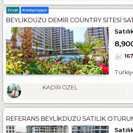
Fırsat
Krediye Uygun
BEYLIKDÜZÜ DEMIR COUNTRY SITESI SAT
Satılı
8,90
16
Türkiy
KADİR ÖZEL
REFERANS BEYLIKDÜZÜ SATILIK OTURUMA
Satılı