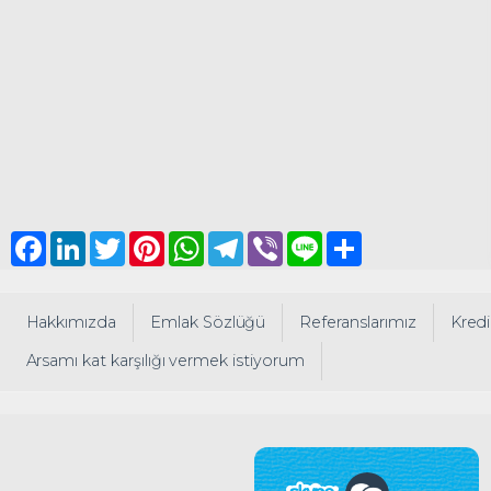
Facebook
LinkedIn
Twitter
Pinterest
WhatsApp
Telegram
Viber
Line
Share
Hakkımızda
Emlak Sözlüğü
Referanslarımız
Kredi
Arsamı kat karşılığı vermek istiyorum