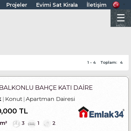
Projeler
Evimi Sat Kirala
İletişim
☰
MENU
1 - 4
Toplam:
4
K BALKONLU BAHÇE KATI DAIRE
k
Konut
Apartman Dairesi
0,000 TL
0m²
3
1
2