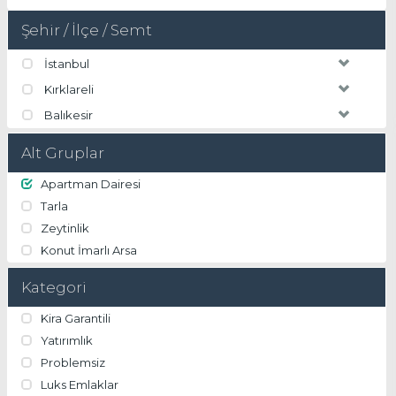
Şehir / İlçe / Semt
İstanbul
Kırklareli
Balıkesir
Alt Gruplar
Apartman Dairesi
Tarla
Zeytinlik
Konut İmarlı Arsa
Kategori
Kira Garantili
Yatırımlık
Problemsiz
Luks Emlaklar