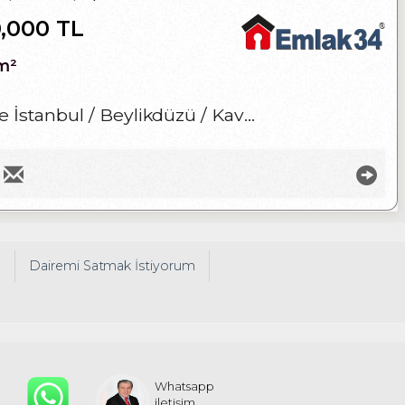
0,000 TL
m²
e İstanbul / Beylikdüzü
/ Kavaklı
/ Kavaklı Mah
z
Dairemi Satmak İstiyorum
Whatsapp
iletişim