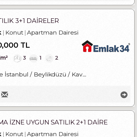
ILIK 3+1 DAIRELER
k
Konut
Apartman Dairesi
0,000 TL
7m²
3
1
2
e İstanbul / Beylikdüzü
/ Kavaklı
/ Kavaklı Mah
 İZNE UYGUN SATILIK 2+1 DAIRE
k
Konut
Apartman Dairesi