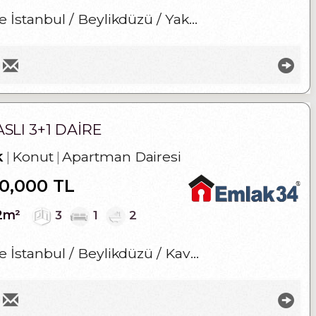
e İstanbul / Beylikdüzü
/ Yakuplu
/ Marmara M
LI 3+1 DAİRE
k
Konut
Apartman Dairesi
00,000 TL
Üye
Girişi
2m²
3
1
2
e İstanbul / Beylikdüzü
/ Kavaklı
/ Büyükşehir