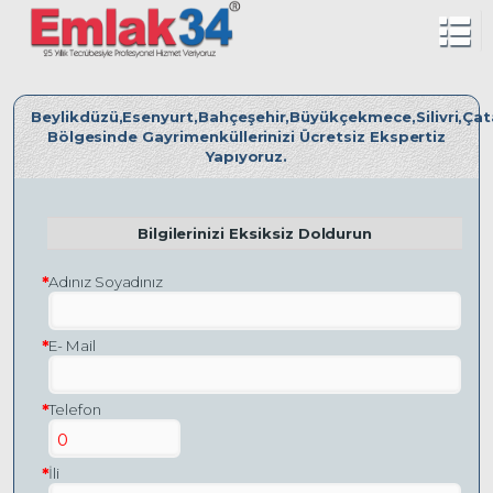
Beylikdüzü,Esenyurt,Bahçeşehir,Büyükçekmece,Silivri,Ça
Bölgesinde Gayrimenküllerinizi Ücretsiz Ekspertiz
Yapıyoruz.
Bilgilerinizi Eksiksiz Doldurun
Adınız Soyadınız
E- Mail
Telefon
0
İli