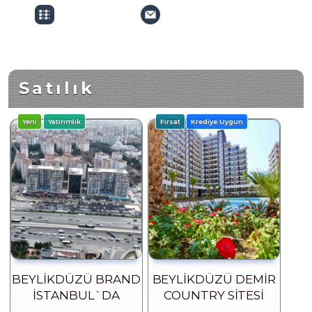
Satılık
Yeni
Yatırımlık
Fırsat
Krediye Uygun
BEYLİKDÜZÜ BRAND
BEYLIKDÜZÜ DEMIR
İSTANBUL`DA
COUNTRY SITESI
TERASLI 3+1 DAİRE
SATILIK 3+1 DAIRELER