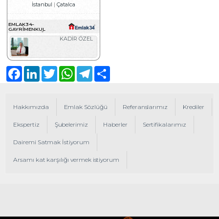
İstanbul
Çatalca
EMLAK34-
GAYRIMENKUL
DANIŞMANLIĞI
KADİR ÖZEL
Facebook
LinkedIn
Twitter
WhatsApp
Telegram
Share
Hakkımızda
Emlak Sözlüğü
Referanslarımız
Krediler
Ekspertiz
Şubelerimiz
Haberler
Sertifikalarımız
Dairemi Satmak İstiyorum
Arsamı kat karşılığı vermek istiyorum