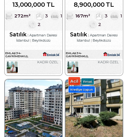
13,000,000 TL
8,900,000 TL
272m²
3
1
167m²
3
1
2
2
Satılık
Satılık
Apartman Dairesi
Apartman Dairesi
İstanbul
Beylikdüzü
İstanbul
Beylikdüzü
EMLAK34-
EMLAK34-
GAYRIMENKUL
GAYRIMENKUL
DANIŞMANLIĞI
DANIŞMANLIĞI
KADİR ÖZEL
KADİR ÖZEL
Acil
Fırsat
Krediye Uygun