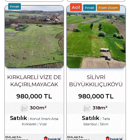
Fırsat
Acil
Fırsat
Fiyatı Düşen
KIRKLARELİ VİZE DE
SILIVRI
KAÇIRILMAYACAK
BÜYÜKKILIÇLIKÖYÜ
FIRSAT YATIRIMLIK
SATILIK 318 M2
980,000 TL
980,000 TL
ARSA
HISSELI TARLA
300m²
318m²
Satılık
Satılık
Konut İmarlı Arsa
Tarla
Kırklareli
Vize
İstanbul
Silivri
EMLAK34-
EMLAK34-
GAYRIMENKUL
GAYRIMENKUL