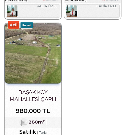
DANIŞMANLIĞI
DANIŞMANLIĞI
KADİR ÖZEL
KADİR ÖZEL
Acil
Fırsat
BAŞAK KÖY
MAHALLESI ÇAPLI
YERI BELIRLI SATILIK
980,000 TL
280 M2 ARSA
280m²
Satılık
Tarla