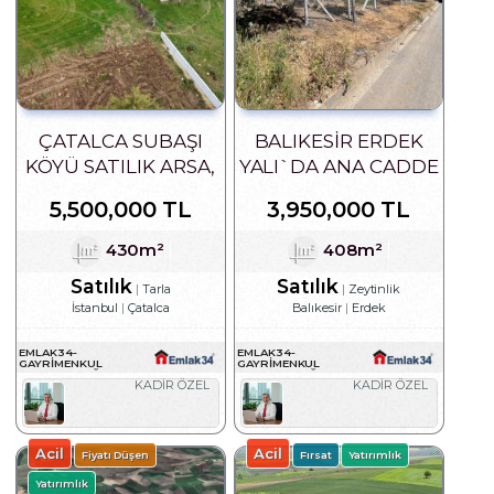
ÇATALCA SUBAŞI
BALIKESIR ERDEK
KÖYÜ SATILIK ARSA,
YALI`DA ANA CADDE
ÜZERINDE EVI OLAN
CEPHELI 408 M2
5,500,000 TL
3,950,000 TL
ARSA
430m²
408m²
Satılık
Satılık
Tarla
Zeytinlik
İstanbul
Çatalca
Balıkesir
Erdek
EMLAK34-
EMLAK34-
GAYRIMENKUL
GAYRIMENKUL
DANIŞMANLIĞI
DANIŞMANLIĞI
KADİR ÖZEL
KADİR ÖZEL
Acil
Acil
Fiyatı Düşen
Fırsat
Yatırımlık
Yatırımlık