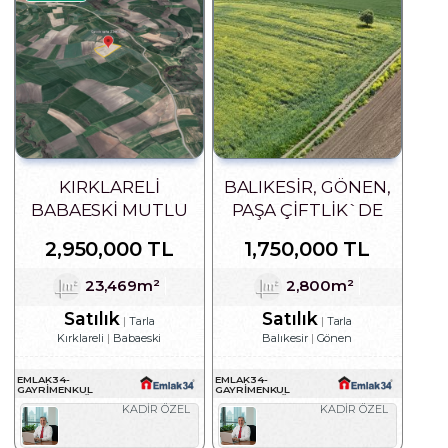
KIRKLARELI
BALIKESIR, GÖNEN,
BABAESKI MUTLU
PAŞA ÇIFTLIK`DE
KÖYÜ YATIRIMLIK
DENIZ MANZARALI
2,950,000 TL
1,750,000 TL
TARLA
SATILIK ARSA
23,469m²
2,800m²
Satılık
Satılık
Tarla
Tarla
Kırklareli
Babaeski
Balıkesir
Gönen
EMLAK34-
EMLAK34-
GAYRIMENKUL
GAYRIMENKUL
DANIŞMANLIĞI
DANIŞMANLIĞI
KADİR ÖZEL
KADİR ÖZEL