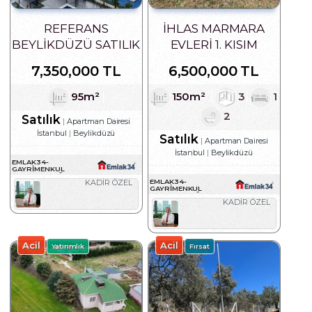
REFERANS
İHLAS MARMARA
BEYLIKDÜZÜ SATILIK
EVLERI 1. KISIM
OTURUMA İZNE
SATILIK BALKONLU
7,350,000 TL
6,500,000 TL
UYGUN SATILIK 2+1
BAHÇE KATI DAIRE
DAIRE
95m²
150m²
3
1
2
Satılık
Apartman Dairesi
İstanbul
Beylikdüzü
Satılık
Apartman Dairesi
İstanbul
Beylikdüzü
EMLAK34-
GAYRIMENKUL
DANIŞMANLIĞI
EMLAK34-
KADİR ÖZEL
GAYRIMENKUL
DANIŞMANLIĞI
KADİR ÖZEL
Acil
Acil
Yatırımlık
Fırsat