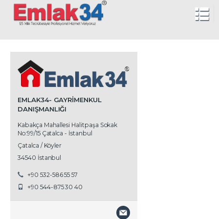
EMLAK34- GAYRIMENKUL
DANIŞMANLIĞI
Kabakça Mahallesi Halitpaşa Sokak
No:99/15 Çatalca - İstanbul
Çatalca / Köyler
34540 İstanbul
+90 532-586 55 57
+90 544-875 30 40