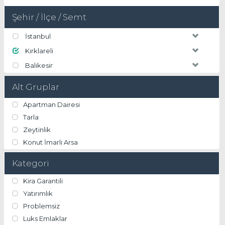
Şehir / İlçe / Semt
İstanbul
Kırklareli
Balıkesir
Alt Gruplar
Apartman Dairesi
Tarla
Zeytinlik
Konut İmarlı Arsa
Kategori
Kira Garantili
Yatırımlık
Problemsiz
Luks Emlaklar