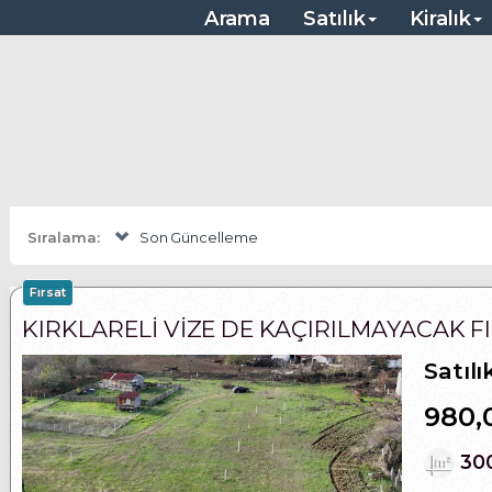
, Çanakkale, Kırklareli Satılık Arsalar
Arama
Satılık
Kiralık
Sıralama:
Son Güncelleme
Fırsat
KIRKLARELİ VİZE DE KAÇIRILMAYACAK F
Satılı
980,
30