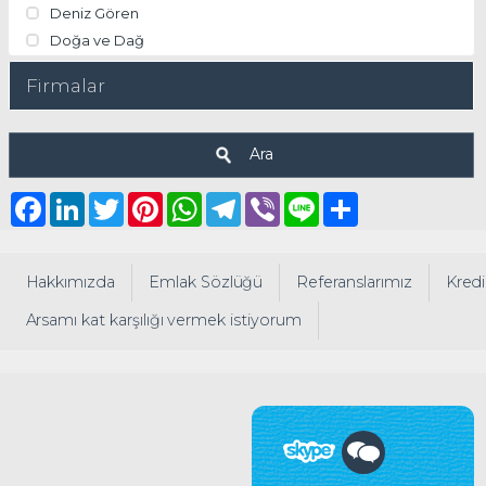
Deniz Gören
Doğa ve Dağ
Firmalar
Ara
Facebook
LinkedIn
Twitter
Pinterest
WhatsApp
Telegram
Viber
Line
Share
Hakkımızda
Emlak Sözlüğü
Referanslarımız
Kredi
Arsamı kat karşılığı vermek istiyorum