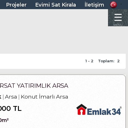
Projeler
Evimi Sat Kirala
İletişim
☰
MENU
1 - 2
Toplam:
2
IRSAT YATIRIMLIK ARSA
k
Arsa
Konut İmarlı Arsa
000 TL
0m²