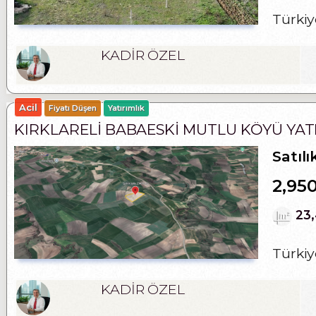
Türkiye
KADİR ÖZEL
Acil
Fiyatı Düşen
Yatırımlık
KIRKLARELI BABAESKI MUTLU KÖYÜ YAT
Satılı
2,95
23
Türkiy
KADİR ÖZEL