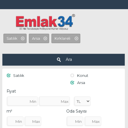
Beylikdüzü, Çatalca, Silivri , Tekirdağ
Satılık
Arsa
Kırklareli
Ara
Satılık
Konut
Arsa
Fiyat
m²
Oda Sayısı