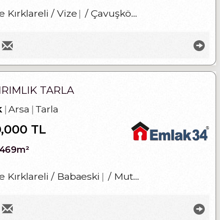
 Kırklareli / Vize
/ Çavuşköy Köyü
IRIMLIK TARLA
k
Arsa
Tarla
0,000 TL
Üye
Girişi
,469m²
e Kırklareli / Babaeski
/ Mutlu Köyü