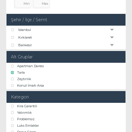
Şehir / İlçe / Semt
İstanbul
Kırklareli
Balıkesir
Alt Gruplar
Apartman Dairesi
Tarla
Zeytinlik
Konut İmarlı Arsa
Kategori
Kira Garantili
Yatırımlık
Problemsiz
Luks Emlaklar