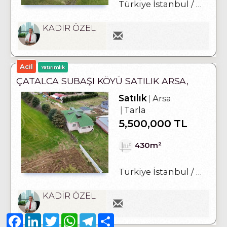
Türkiye İstanbul / Çatalca
KADİR ÖZEL
Acil
Yatırımlık
ÇATALCA SUBAŞI KÖYÜ SATILIK ARSA,
ÜZERINDE EVI OLAN
Satılık
Arsa
Tarla
5,500,000 TL
430m²
Türkiye İstanbul / Çatalca
KADİR ÖZEL
Facebook
LinkedIn
Twitter
WhatsApp
Telegram
Share