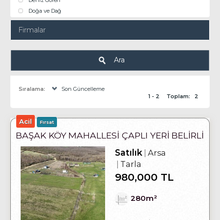
Deniz Gören
Doğa ve Dağ
Firmalar
Ara
Sıralama:
Son Güncelleme
1 - 2
Toplam:
2
Acil
Fırsat
BAŞAK KÖY MAHALLESI ÇAPLI YERI BELIRLI
SATILIK 280 M2 ARSA
Satılık
Arsa
Tarla
980,000 TL
280m²