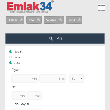
Satılık
Arsa
Çatalca
Tarla
Ara
Satılık
Konut
Arsa
Fiyat
m²
Oda Sayısı