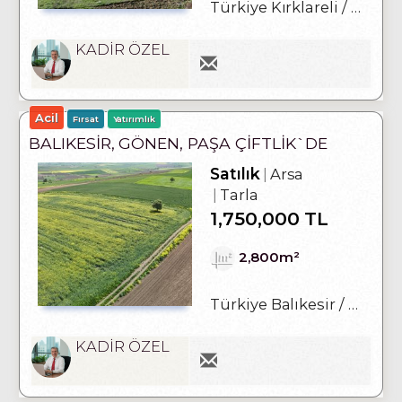
Türkiye Kırklareli / Vize
/
KADİR ÖZEL
Acil
Fırsat
Yatırımlık
BALIKESIR, GÖNEN, PAŞA ÇIFTLIK`DE
DENIZ MANZARALI SATILIK ARSA
Satılık
Arsa
Tarla
1,750,000 TL
2,800m²
Türkiye Balıkesir / Gönen
KADİR ÖZEL