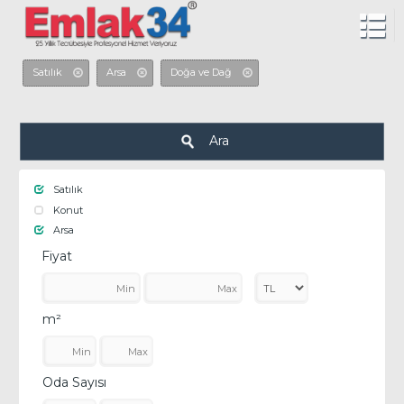
Satılık
Arsa
Doğa ve Dağ
Ara
Satılık
Konut
Arsa
Fiyat
m²
Oda Sayısı