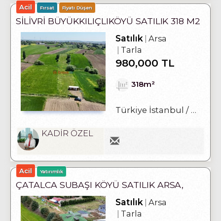
Acil
Fırsat
Fiyatı Düşen
SILIVRI BÜYÜKKILIÇLIKÖYÜ SATILIK 318 M2
HISSELI TARLA
Satılık
Arsa
Tarla
980,000 TL
318m²
Türkiye İstanbul / Silivri
KADİR ÖZEL
Acil
Yatırımlık
ÇATALCA SUBAŞI KÖYÜ SATILIK ARSA,
ÜZERINDE EVI OLAN
Satılık
Arsa
Tarla