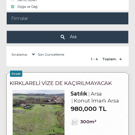
Deniz Gören
Doğa ve Dağ
Firmalar
Ara
Sıralama:
Son Güncelleme
1 - 4
Toplam:
4
Fırsat
KIRKLARELİ VİZE DE KAÇIRILMAYACAK
FIRSAT YATIRIMLIK ARSA
Satılık
Arsa
Konut İmarlı Arsa
980,000 TL
300m²