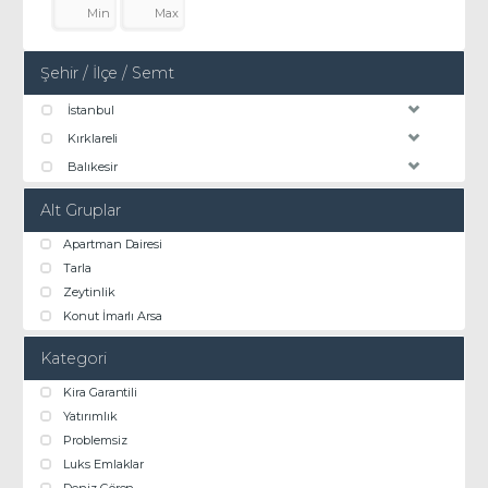
Şehir / İlçe / Semt
İstanbul
Kırklareli
Balıkesir
Alt Gruplar
Apartman Dairesi
Tarla
Zeytinlik
Konut İmarlı Arsa
Kategori
Kira Garantili
Yatırımlık
Problemsiz
Luks Emlaklar