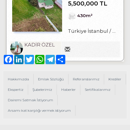
5,500,000 TL
430m²
Türkiye İstanbul / Çatalca
KADİR ÖZEL
Facebook
LinkedIn
Twitter
WhatsApp
Telegram
Share
Hakkımızda
Emlak Sözlüğü
Referanslarımız
Krediler
Ekspertiz
Şubelerimiz
Haberler
Sertifikalarımız
Dairemi Satmak İstiyorum
Arsamı kat karşılığı vermek istiyorum