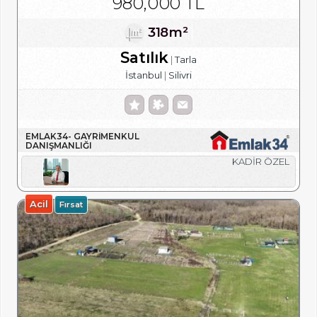
980,000 TL
318m²
Satılık
Tarla
İstanbul
Silivri
EMLAK34- GAYRIMENKUL
DANIŞMANLIĞI
KADİR ÖZEL
Acil
Fırsat