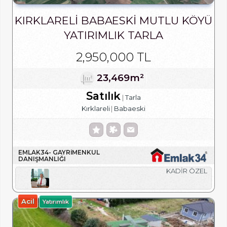
KIRKLARELI BABAESKI MUTLU KÖYÜ
YATIRIMLIK TARLA
2,950,000 TL
23,469m²
Satılık
Tarla
Kırklareli
Babaeski
EMLAK34- GAYRIMENKUL
DANIŞMANLIĞI
KADİR ÖZEL
Acil
Yatırımlık