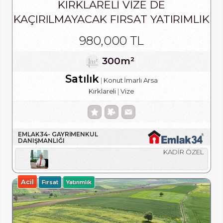
KIRKLARELİ VİZE DE
KAÇIRILMAYACAK FIRSAT YATIRIMLIK
ARSA
980,000 TL
300m²
Satılık
Konut İmarlı Arsa
Kırklareli
Vize
EMLAK34- GAYRIMENKUL
DANIŞMANLIĞI
KADİR ÖZEL
Acil
Fırsat
Yatırımlık