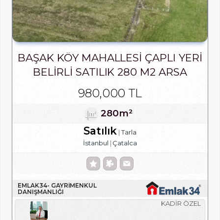
BAŞAK KÖY MAHALLESI ÇAPLI YERI
BELIRLI SATILIK 280 M2 ARSA
980,000 TL
280m²
Satılık
Tarla
İstanbul
Çatalca
EMLAK34- GAYRIMENKUL
DANIŞMANLIĞI
KADİR ÖZEL