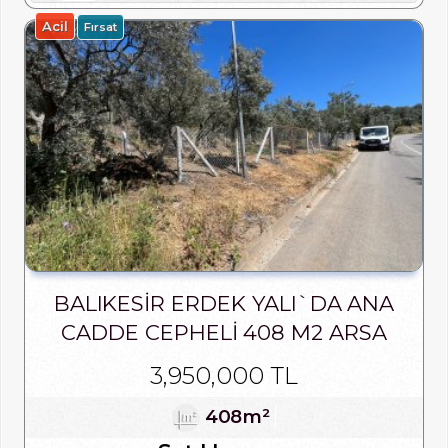
Acil
Fırsat
BALIKESIR ERDEK YALI`DA ANA
CADDE CEPHELI 408 M2 ARSA
3,950,000 TL
408m²