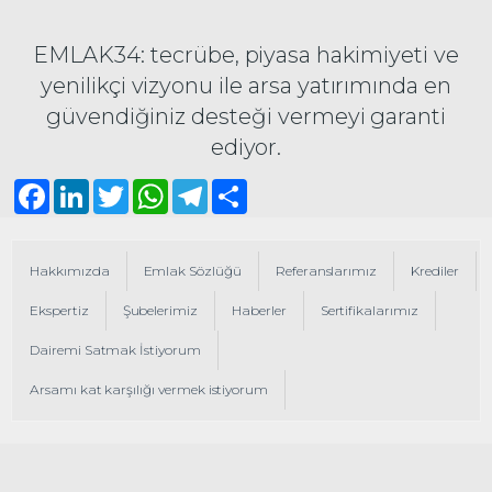
EMLAK34: tecrübe, piyasa hakimiyeti ve
yenilikçi vizyonu ile arsa yatırımında en
güvendiğiniz desteği vermeyi garanti
ediyor.
Facebook
LinkedIn
Twitter
WhatsApp
Telegram
Share
Hakkımızda
Emlak Sözlüğü
Referanslarımız
Krediler
Ekspertiz
Şubelerimiz
Haberler
Sertifikalarımız
Dairemi Satmak İstiyorum
Arsamı kat karşılığı vermek istiyorum