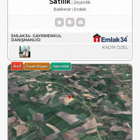
Satılık
Zeytinlik
Balıkesir
Erdek
EMLAK34- GAYRIMENKUL
DANIŞMANLIĞI
KADİR ÖZEL
Acil
Fiyatı Düşen
Yatırımlık