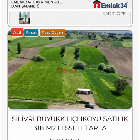
EMLAK34- GAYRIMENKUL
DANIŞMANLIĞI
KADİR ÖZEL
Acil
Fırsat
Fiyatı Düşen
SILIVRI BÜYÜKKILIÇLIKÖYÜ SATILIK
318 M2 HISSELI TARLA