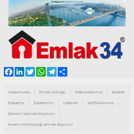
Facebook
LinkedIn
Twitter
WhatsApp
Telegram
Share
Hakkımızda
Emlak Sözlüğü
Referanslarımız
Krediler
Ekspertiz
Şubelerimiz
Haberler
Sertifikalarımız
Dairemi Satmak İstiyorum
Arsamı kat karşılığı vermek istiyorum