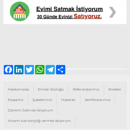
Facebook
LinkedIn
Twitter
WhatsApp
Telegram
Share
Hakkımızda
Emlak Sözlüğü
Referanslarımız
Krediler
Ekspertiz
Şubelerimiz
Haberler
Sertifikalarımız
Dairemi Satmak İstiyorum
Arsamı kat karşılığı vermek istiyorum