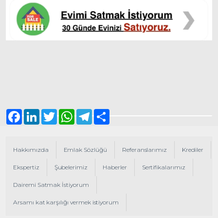
Facebook
LinkedIn
Twitter
WhatsApp
Telegram
Share
Hakkımızda
Emlak Sözlüğü
Referanslarımız
Krediler
Ekspertiz
Şubelerimiz
Haberler
Sertifikalarımız
Dairemi Satmak İstiyorum
Arsamı kat karşılığı vermek istiyorum